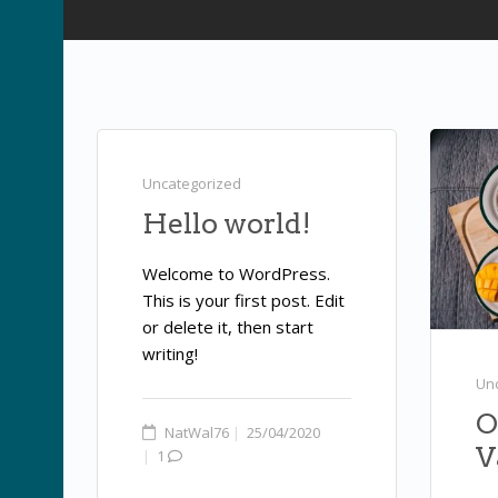
Uncategorized
Hello world!
Welcome to WordPress.
This is your first post. Edit
or delete it, then start
writing!
Un
O
NatWal76
25/04/2020
V
1