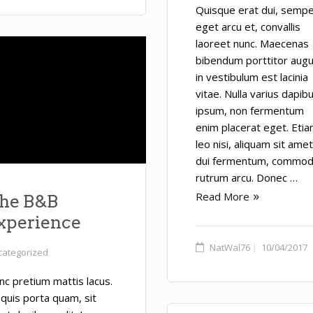
Quisque erat dui, semp
eget arcu et, convallis
laoreet nunc. Maecenas
bibendum porttitor augu
in vestibulum est lacinia
vitae. Nulla varius dapib
ipsum, non fermentum
enim placerat eget. Eti
leo nisi, aliquam sit amet
dui fermentum, commo
rutrum arcu. Donec …
Read More
he B&B
xperience
NatWal76
10/04/2017
categorized
nc pretium mattis lacus.
 quis porta quam, sit