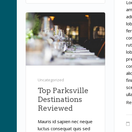
Lo
am
adi
lob
fe
co
rut
lo
pr
co
al
Uncategorized
fin
sc
Top Parksville
ul
Destinations
Re
Reviewed
Mauris id sapien nec neque
luctus consequat quis sed