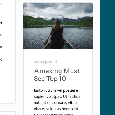
er
e,
us
am
do
Uncategorized
Amazing Must
See Top 10
Justo rutrum vel posuere
sapien volutpat. Ut facilisis
nulla at est ornare, vitae
pharetra lectus hendrerit.
Pellentesque sit amet