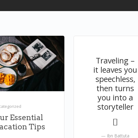
Traveling –
it leaves you
speechless,
then turns
you into a
storyteller
categorized
ur Essential
acation Tips
Ibn Battuta