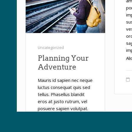
am
por
imp
sus
ve
orc
sag
Uncategorized
imp
Planning Your
Al
Adventure
Mauris id sapien nec neque
luctus consequat quis sed
tellus. Phasellus blandit
eros at justo rutrum, vel
posuere sapien volutpat.
Ut facilisis nulla at est
ornare, vitae pharetra
lectus hendrerit.