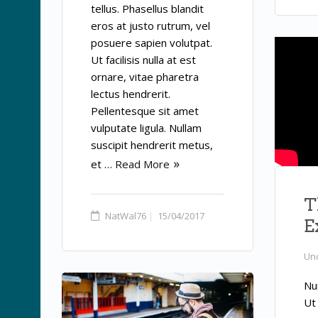
tellus. Phasellus blandit
eros at justo rutrum, vel
posuere sapien volutpat.
Ut facilisis nulla at est
ornare, vitae pharetra
lectus hendrerit.
Pellentesque sit amet
vulputate ligula. Nullam
suscipit hendrerit metus,
et …
Read More
T
NatWal76
15/04/2017
E
Un
Nu
Ut