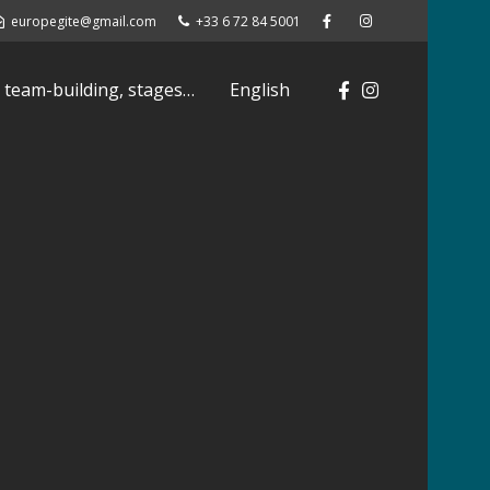
europegite@gmail.com
+33 6 72 84 5001
 team-building, stages…
English