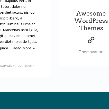
et dapibus velit. In
ttitor, dolor non
erdiet iaculis, nisl dui
Awesome
cipit libero, a
WordPress
stibulum risus urna ac
Themes
i. Maecenas arcu ligula,
ittis eu velit sit amet,
erdiet molestie ligula.
iquam …
Read More
Themovation
NatWal76
27/03/2017