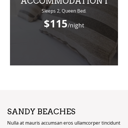
ACCOMMODATION 1
Sleeps 2, Queen Bed.
$115
/night
SANDY BEACHES
Nulla at mauris accumsan eros ullamcorper tincidunt