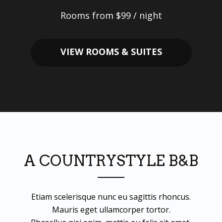
Rooms from $99 / night
VIEW ROOMS & SUITES
A COUNTRYSTYLE B&B
Etiam scelerisque nunc eu sagittis rhoncus.
Mauris eget ullamcorper tortor.