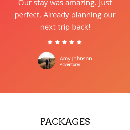
Our stay was amazing. Just
perfect. Already planning our
next trip back!
Amy Johnson
Adventurer
PACKAGES